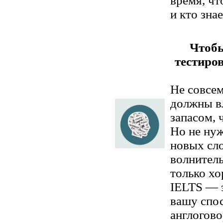
время, ч
и кто знае
Чтобы
тестиро
Не совсем
должны в
запасом, 
Но не ну
новых сло
волнитель
только хо
IELTS — э
вашу спос
англогов