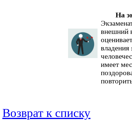
На э
Экзамена
внешний в
оценивает
владения 
человечес
имеет мес
поздорова
повторить
Возврат к списку