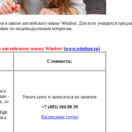
ия в школе английского языке Windsor. Для всех учащихся предл
лями по индивидуальным вопросам.
я английскому языку Windsor
(
www.windsor.ru
)
Стоимость:
.
часа
ate -
Узнать цену и записаться на занятия:
в, то
+7 (495) 104 88 39
High
Расписание групп
ия к