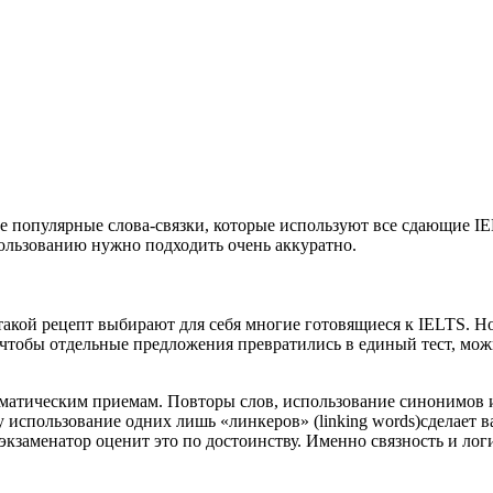
ые популярные слова-связки, которые используют все сдающие IE
ользованию нужно подходить очень аккуратно.
 такой рецепт выбирают для себя многие готовящиеся к IELTS. Н
, чтобы отдельные предложения превратились в единый тест, мож
матическим приемам. Повторы слов, использование синонимов ил
у использование одних лишь «линкеров» (linking words)сделает 
кзаменатор оценит это по достоинству. Именно связность и логи