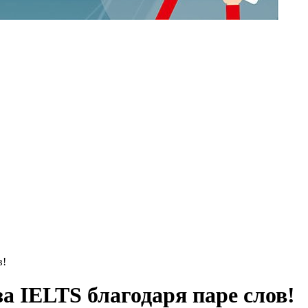
в!
за IELTS благодаря паре слов!