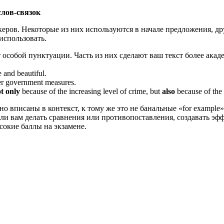
слов-связок
еров. Некоторые из них используются в начале предложения, дру
 использовать.
ют особой пунктуации. Часть из них сделают ваш текст более ак
e and beautiful.
ter government measures.
t only
because of the increasing level of crime, but
also
because of the 
но вписаны в контекст, к тому же это не банальные «for example
али вам делать сравнения или противопоставления, создавать эфф
сокие баллы на экзамене.