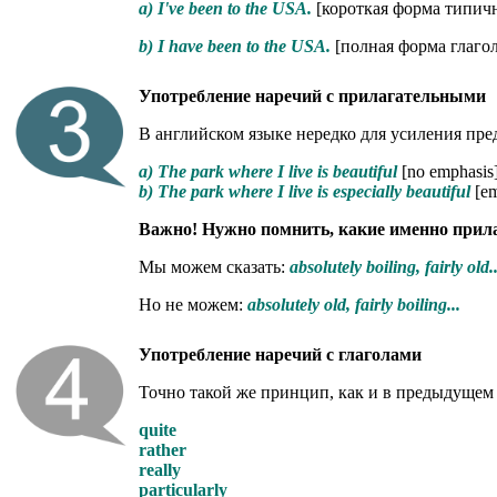
a) I've been to the USA.
[короткая форма типичн
b) I have been to the USA.
[полная форма глаго
Употребление наречий с прилагательными
В английском языке нередко для усиления пр
a) The park where I live is beautiful
[no emphasis
b) The park where I live is especially beautiful
[e
Важно! Нужно помнить, какие именно прила
Мы можем сказать:
absolutely boiling, fairly old..
Но не можем:
absolutely old, fairly boiling...
Употребление наречий с глаголами
Точно такой же принцип, как и в предыдущем
quite
rather
really
particularly