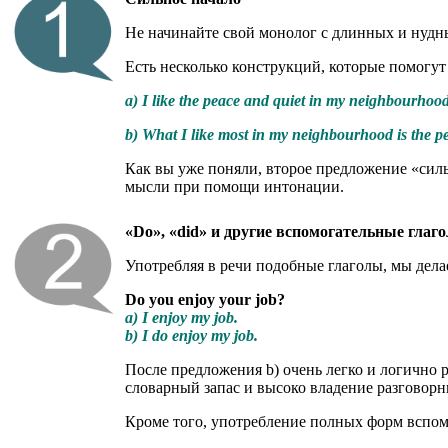
Не начинайте свой монолог с длинных и нудн
Есть несколько конструкций, которые помогут
a) I like the peace and quiet in my neighbourhoo
b) What I like most in my neighbourhood is the p
Как вы уже поняли, второе предложение «силь
мысли при помощи интонации.
«Do», «did» и другие вспомогательные глаг
Употребляя в речи подобные глаголы, мы дела
Do you enjoy your job?
a) I enjoy my job.
b) I do enjoy my job.
После предложения b) очень легко и логично р
словарный запас и высоко владение разговор
Кроме того, употребление полных форм вспом