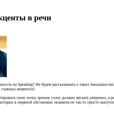
кценты в речи
енность на Speaking? Не будем рассказывать о таких банальностя
а главных моментах!
ировать свою точку зрения: голос должен звучать уверенно, а р
 которых в нервной обстановке экзамена не так-то просто выпута