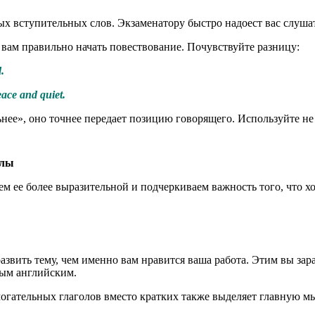
ых вступительных слов. Экзаменатору быстро надоест вас слуша
 вам правильно начать повествование. Почувствуйте разницу:
d.
eace and quiet.
нее», оно точнее передает позицию говорящего. Используйте не
олы
ем ее более выразительной и подчеркиваем важность того, что х
азвить тему, чем именно вам нравится ваша работа. Этим вы зар
ным английским.
огательных глаголов вместо кратких также выделяет главную м