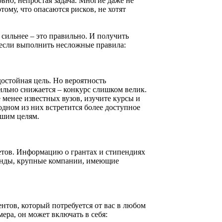
вно, непростая задача. Многие даже не
ому, что опасаются рисков, не хотят
 сильнее – это правильно. И получить
, если выполнить несложные правила:
остойная цель. Но вероятность
ильно снижается – конкурс слишком велик.
 менее известных вузов, изучите курсы и
дном из них встретится более доступное
ашим целям.
етов. Информацию о грантах и стипендиях
онды, крупные компании, имеющие
тов, который потребуется от вас в любом
мера, он может включать в себя: