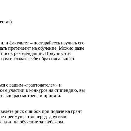
естат).
или факультет – постарайтесь изучить его
дать претендент на обучение. Можно даже
 список рекомендаций. Получив эти
ом и создать себе образ идеального
ься с вашим «грантодателем» и
воём участии в конкурсе на стипендию, вы
ательно рассмотрена и принята.
едёте риск ошибок при подаче на грант
ое преимущество перед другими
ендии на обучение за рубежом.