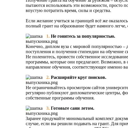
Получение гранта на обучение за рубежом – безусло
пытаются использовать эти возможности, просто пот
впустую потратить время, силы и средства.
Если желание учиться за границей всё же оказалось
полный грант на образование будет намного легче
1.
Не гонитесь за популярностью.
Конечно, диплом вуза с мировой популярностью – д
поступления и получения стипендии на обучение с
Не поленитесь, провести собственное исследование
программы, которые они предлагают. Возможно, в о
направление обучения, соответствующее именно в
2.
Расширяйте круг поисков.
Не ограничивайтесь просмотром сайтов университ
регулярно публикуют дипломатические центры, ф
собственные программы обучения.
3.
Готовьте сани летом.
Заранее продумайте минимальный комплект докумен
случае, если вы решили подавать на грант. Для при