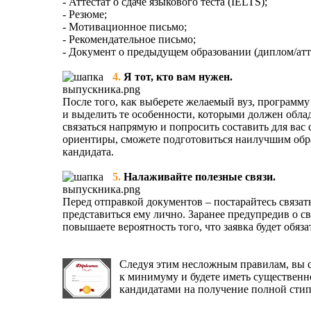
- Аттестат о сдаче языкового теста (IELTS);
- Резюме;
- Мотивационное письмо;
- Рекомендательное письмо;
- Документ о предыдущем образовании (диплом/атт
4.
Я тот, кто вам нужен.
После того, как выберете желаемый вуз, программу 
и выделить те особенности, которыми должен обла
связаться напрямую и попросить составить для вас
ориентиры, сможете подготовиться наилучшим образ
кандидата.
5.
Налаживайте полезные связи.
Перед отправкой документов – постарайтесь связат
представиться ему лично. Заранее предупредив о с
повышаете вероятность того, что заявка будет обяз
Следуя этим несложным правилам, вы св
к минимуму и будете иметь существенн
кандидатами на получение полной стип