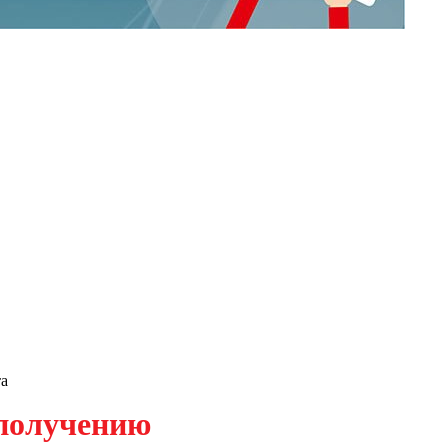
та
олучению