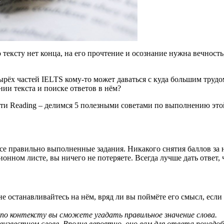
о тексту нет конца, на его прочтение и осознание нужна вечност
ырёх частей IELTS кому-то может даваться с куда большим трудом
нии текста и поиске ответов в нём?
асти Reading – делимся 5 полезными советами по выполнению это
 все правильно выполненные задания. Никакого снятия баллов з
онном листе, вы ничего не потеряете. Всегда лучше дать ответ, 
не останавливайтесь на нём, вряд ли вы поймёте его смысл, если
по контексту вы сможете угадать правильное значение слова.
неизвестном слове. Вполне вероятно, оно вам для ответа понадо