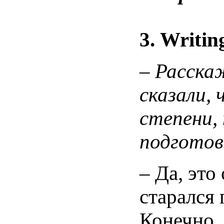
3.
Writin
–
Расскаж
сказали, 
степени,
подготов
– Да, это
старался 
Конечно,