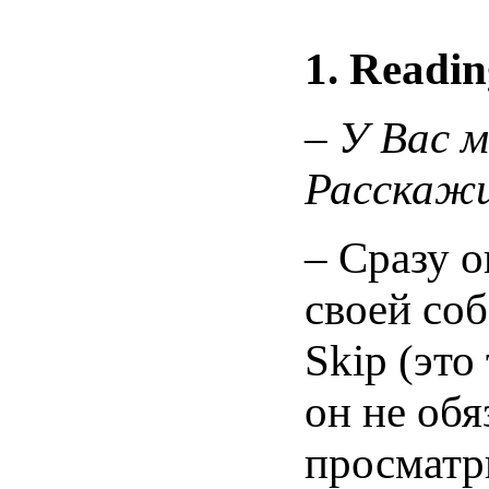
1.
Readin
–
У Вас м
Расскажи
– Сразу о
своей соб
Skip (это
он не обя
просматр