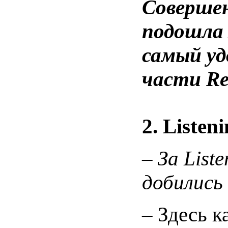
Совершен
подошла 
самый уд
части Re
2.
Listeni
–
За List
добились
– Здесь к