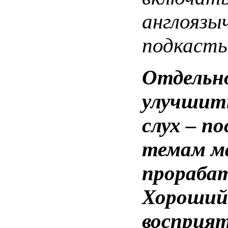
англоязы
подкасты
Отдельно
улучшить
слух – п
темам ма
прорабат
Хороший 
восприят