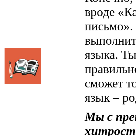
вроде «Ка
письмо».
выполнит
языка. Т
правильн
сможет то
язык – 
Мы с пре
хитрость