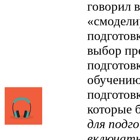
говорил 
«смодели
подготов
выбор пр
подготов
обучению
подготов
которые 
для подг
включать