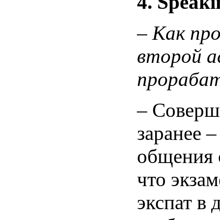
4.
Speaki
–
Как про
второй а
прорабат
– Соверш
заранее –
общения 
что экзам
экспат в 