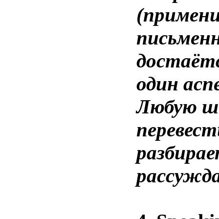
(примени
письменн
достаётс
один асп
Любую ш
перевест
разбирае
рассужд