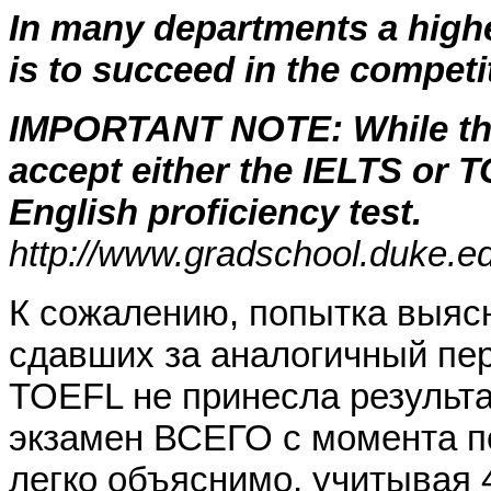
In many departments a highe
is to succeed in the competi
IMPORTANT NOTE: While the 
accept either the IELTS or T
English proficiency test.
http://www.gradschool.duke.e
К сожалению, попытка выясн
сдавших за аналогичный пер
TOEFL не принесла результ
экзамен ВСЕГО с момента по
легко объяснимо, учитывая 