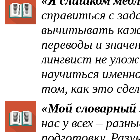
«Я слишком мед
справиться с зад
вычитывать каждо
переводы и знач
лингвист не улож
научиться именн
том, как это сд
«Мой словарный 
нас у всех – разн
подготовку. Разу