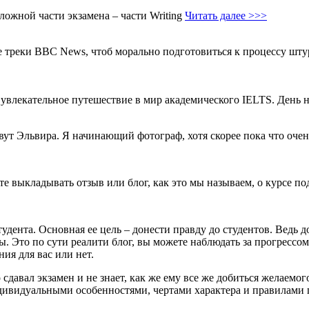
ожной части экзамена – части Writing
Читать далее >>>
 треки BBC News, чтоб морально подготовиться к процессу шту
е увлекательное путешествие в мир академического IELTS. День 
овут Эльвира. Я начинающий фотограф, хотя скорее пока что оч
те выкладывать отзыв или блог, как это мы называем, о курсе по
ента. Основная ее цель – донести правду до студентов. Ведь д
Это по сути реалити блог, вы можете наблюдать за прогрессом 
ния для вас или нет.
 сдавал экзамен и не знает, как же ему все же добиться желаемо
дивидуальными особенностями, чертами характера и правилами 