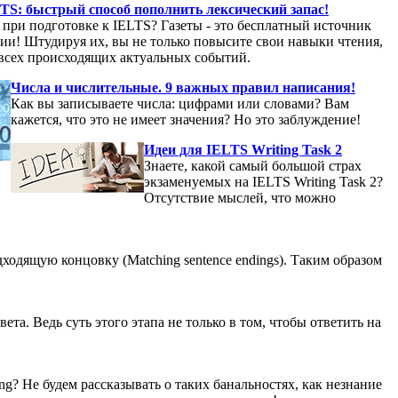
LTS: быстрый способ пополнить лексический запас!
ы при подготовке к IELTS? Газеты - это бесплатный источник
и! Штудируя их, вы не только повысите свои навыки чтения,
е всех происходящих актуальных событий.
Числа и числительные. 9 важных правил написания!
Как вы записываете числа: цифрами или словами? Вам
кажется, что это не имеет значения? Но это заблуждение!
Идеи для IELTS Writing Task 2
Знаете, какой самый большой страх
экзаменуемых на IELTS Writing Task 2?
Отсутствие мыслей, что можно
ходящую концовку (Matching sentence endings). Таким образом
та. Ведь суть этого этапа не только в том, чтобы ответить на
ng? Не будем рассказывать о таких банальностях, как незнание