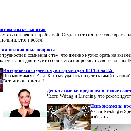
йском языке: запятая
ом языке является проблемой. Студенты тратят все свое время 
аполнить этот пробел!
организационные вопросы
трудности и сомнения с тем, что именно нужно брать на экзамен,
й чек-лист для тех, кто собирается попробовать свои силы на I
Интервью со студентом, который сдал IELTS на 8.5!
Познакомимся с Али. Как ему удалось получить такой высокий
Вот, что он ответил!
День экзамена: вредные/полезные совет
Части Writing и Listening: что рекомендуе
День экзамена: вр
Части Reading и Spe
избегать.