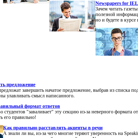
Newspapers for IE
Зачем читать газет
полезной информаци
но и будете в курс
ить предложение
предложат завершить начатое предложение, выбрав из списка под
бны улавливать смысл написанного.
правильный формат ответов
 студентов "заваливает" эту секцию из-за неверного формата отве
ть его правильно!
Как правильно расставлять акценты в речи
А знали ли вы, из-за чего многие теряют уверенность на Speaki